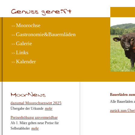
Moorochse
>>
Gastronomie&Bauernläden
>>
Galerie
>>
Links
>>
Kalender
>>
Bauerläden zu
Alle Bauerläden a
dazumal Moorochsenwirt 2025
Übergabe der Urkunde
mehr
zurück zum Über
Preiserhöhung unvermeidbar
Ab 1. März gelten neue Preise für
Selbstabholer
mehr